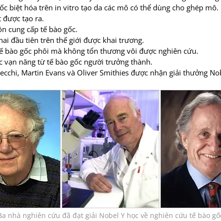
c biệt hóa trên in vitro tạo da các mô có thể dùng cho ghép mô.
 được tạo ra.
ồn cung cấp tế bào gốc.
hai đầu tiên trên thế giới được khai trương.
 tế bào gốc phôi mà không tổn thương vôi được nghiên cứu.
c vạn năng từ tế bào gốc người trưởng thành.
ecchi, Martin Evans và Oliver Smithies được nhận giải thưởng Nob
Ba nhà nghiên cứu đã đạt giải Nobel Y học về nghiên cứu tế bào gố