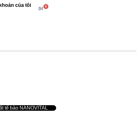
 khoản của tôi
0
0
₫
uất tế bào NANOVITAL