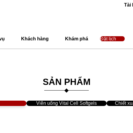
Tài
vụ
Khách hàng
Khám phá
Đặt lịch
SẢN PHẨM
Viên uống Vital Cell Softgels
Chiết x