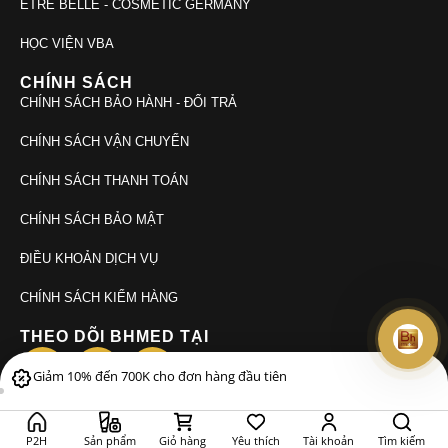
ÊTRE BELLE - COSMETIC GERMANY
HỌC VIỆN VBA
CHÍNH SÁCH
CHÍNH SÁCH BẢO HÀNH - ĐỔI TRẢ
CHÍNH SÁCH VẬN CHUYỂN
CHÍNH SÁCH THANH TOÁN
CHÍNH SÁCH BẢO MẬT
ĐIỀU KHOẢN DỊCH VỤ
CHÍNH SÁCH KIỂM HÀNG
THEO DÕI BHMED TẠI
Giảm 10% đến 700K cho đơn hàng đầu tiên
© 2026. Bhmed
P2H
Sản phẩm
Giỏ hàng
Yêu thích
Tài khoản
Tìm kiếm