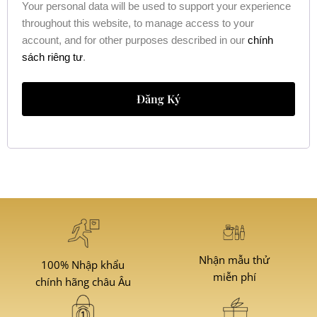
Your personal data will be used to support your experience
throughout this website, to manage access to your
account, and for other purposes described in our
chính
sách riêng tư
.
Đăng Ký
Nhận mẫu thử
100% Nhập khẩu
miễn phí
chính hãng châu Âu