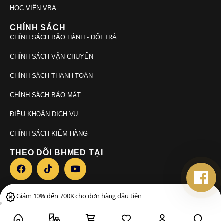
HỌC VIỆN VBA
CHÍNH SÁCH
CHÍNH SÁCH BẢO HÀNH - ĐỔI TRẢ
CHÍNH SÁCH VẬN CHUYỂN
CHÍNH SÁCH THANH TOÁN
CHÍNH SÁCH BẢO MẬT
ĐIỀU KHOẢN DỊCH VỤ
CHÍNH SÁCH KIỂM HÀNG
THEO DÕI BHMED TẠI
Giảm 10% đến 700K cho đơn hàng đầu tiên
© 2026. Bhmed