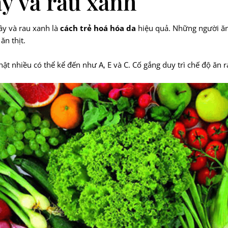
ây và rau xanh
ây và rau xanh là
cách trẻ hoá hóa da
hiệu quả. Những người ăn 
ăn thịt.
ật nhiều có thể kể đến như A, E và C. Cố gắng duy trì chế độ ăn 