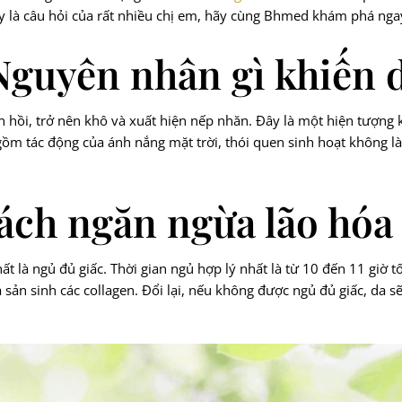
y là câu hỏi của rất nhiều chị em, hãy cùng Bhmed khám phá ngay
 Nguyên nhân gì khiến d
àn hồi, trở nên khô và xuất hiện nếp nhăn. Đây là một hiện tượng 
gồm tác động của ánh nắng mặt trời, thói quen sinh hoạt không là
cách ngăn ngừa lão hóa
t là ngủ đủ giấc. Thời gian ngủ hợp lý nhất là từ 10 đến 11 giờ 
 và sản sinh các collagen. Đổi lại, nếu không được ngủ đủ giấc, da