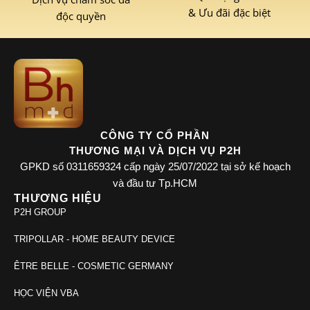
& Ưu đãi đặc biệt
độc quyền
CÔNG TY CỔ PHẦN
THƯƠNG MẠI VÀ DỊCH VỤ P2H
GPKD số 0311659324 cấp ngày 25/07/2022 tại sở kế hoạch
và đầu tư Tp.HCM
THƯƠNG HIỆU
P2H GROUP
TRIPOLLAR - HOME BEAUTY DEVICE
ÊTRE BELLE - COSMETIC GERMANY
HỌC VIỆN VBA