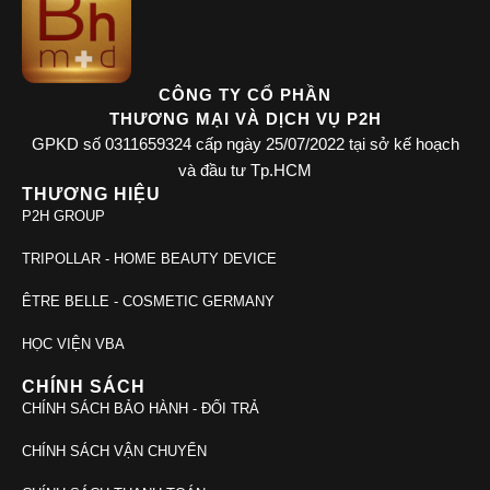
CÔNG TY CỔ PHẦN
THƯƠNG MẠI VÀ DỊCH VỤ P2H
GPKD số 0311659324 cấp ngày 25/07/2022 tại sở kế hoạch
và đầu tư Tp.HCM
THƯƠNG HIỆU
P2H GROUP
TRIPOLLAR - HOME BEAUTY DEVICE
ÊTRE BELLE - COSMETIC GERMANY
HỌC VIỆN VBA
CHÍNH SÁCH
CHÍNH SÁCH BẢO HÀNH - ĐỔI TRẢ
CHÍNH SÁCH VẬN CHUYỂN