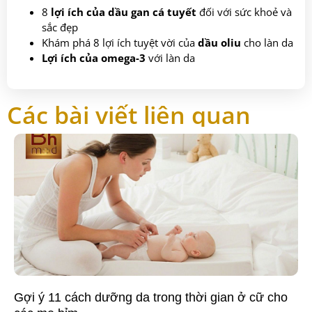
8
lợi ích của dầu gan cá tuyết
đối với sức khoẻ và
sắc đẹp
Khám phá 8 lợi ích tuyệt vời của
dầu oliu
cho làn da
Lợi ích của omega-3
với làn da
Các bài viết liên quan
Gợi ý 11 cách dưỡng da trong thời gian ở cữ cho