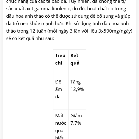
chức năng của các tế bào da. Tuy nhiên, da không thể tự
sản xuất axit gamma linolenic, do đó, hoạt chất có trong
dầu hoa anh thảo có thể được sử dụng để bổ sung và giúp
da trở nên khỏe mạnh hơn. Khi sử dụng tinh dầu hoa anh
thảo trong 12 tuần (mỗi ngày 3 lần với liều 3x500mg/ngày)
sẽ có kết quả như sau:
Tiêu
Kết
chí
quả
Độ
Tăng
ẩm
12,9%
da
Mất
Giảm
nước
7,7%
qua
biểu