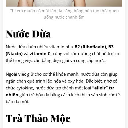
Chị em muốn có một làn da căng bóng nên tạo thói quen
uống nước chanh ấm
Nước Dừa
Nước dừa chứa nhiều vitamin như
B2 (Riboflavin)
,
B3
(Niacin)
và
vitamin C
, cùng với các dưỡng chất hỗ trợ cơ
thể trong việc cân bằng điện giải và cung cấp nước.
Ngoài việc giữ cho cơ thể khỏe mạnh, nước dừa còn giúp
ngăn chặn quá trình lão hóa và oxy hóa. Đặc biệt, nhờ có
chứa cytokine, nước dừa trở thành một loại
“elixir” tự
nhiên
giúp trẻ hóa da bằng cách kích thích sản sinh các tế
bào da mới.
Trà Thảo Mộc