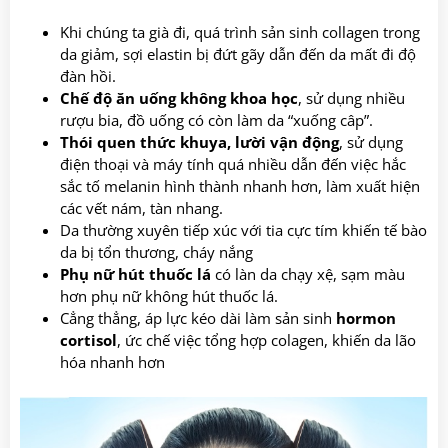
Khi chúng ta già đi, quá trình sản sinh collagen trong
da giảm, sợi elastin bị đứt gãy dẫn đến da mất đi độ
đàn hồi.
Chế độ ăn uống không khoa học
, sử dụng nhiều
rượu bia, đồ uống có còn làm da “xuống câp”.
Thói quen thức khuya, lười vận động
, sử dụng
điện thoại và máy tính quá nhiều dẫn đến việc hắc
sắc tố melanin hình thành nhanh hơn, làm xuất hiện
các vết nám, tàn nhang.
Da thường xuyên tiếp xúc với tia cực tím khiến tế bào
da bị tổn thương, cháy nắng
Phụ nữ hút thuốc lá
có làn da chạy xệ, sạm màu
hơn phụ nữ không hút thuốc lá.
Cẳng thẳng, áp lực kéo dài làm sản sinh
hormon
cortisol
, ức chế việc tổng hợp colagen, khiến da lão
hóa nhanh hơn