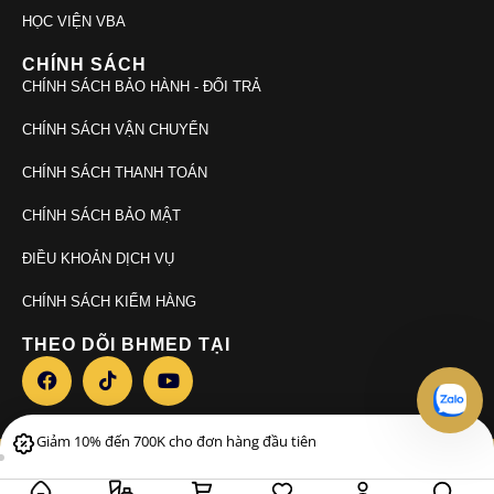
HỌC VIỆN VBA
CHÍNH SÁCH
CHÍNH SÁCH BẢO HÀNH - ĐỔI TRẢ
CHÍNH SÁCH VẬN CHUYỂN
CHÍNH SÁCH THANH TOÁN
CHÍNH SÁCH BẢO MẬT
ĐIỀU KHOẢN DỊCH VỤ
CHÍNH SÁCH KIỂM HÀNG
THEO DÕI BHMED TẠI
Giảm 10% đến 700K cho đơn hàng đầu tiên
© 2026. Bhmed