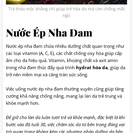
Trà thảo mộc không chỉ giúp trẻ hóa da mà còn chống mất
ngủ
Nước Ép Nha Đam
Nước ép nha đam chứa nhiều dưỡng chất quan trọng như
các loại vitamin (A, C, E), các chất chống oxy hóa giúp cấp
ẩm cho da hiệu quả. Vitamin, khoáng chất và axit amin
trong nha đam thúc đẩy quá trình
hydrat hóa da
, giúp da
trở nên mềm mại và căng tràn sức sống.
Việc uống nước ép nha đam thường xuyên cũng giúp tăng
cường khả năng chống nắng, mang lại làn da trẻ trung và
khỏe mạnh hơn.
Để giữ cho làn da luôn tươi trẻ và khỏe mạnh, đặc biệt là khi
bước vào độ tuổi 30, việc chăm sóc da từ bên trong đóng vai
trò quan trọng không kém các phương pháp dưỡng da bên