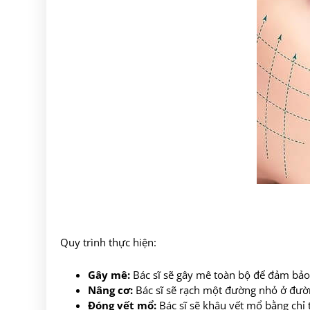
Quy trình thực hiện:
Gây mê:
Bác sĩ sẽ gây mê toàn bộ để đảm bảo
Nâng cơ:
Bác sĩ sẽ rạch một đường nhỏ ở đường
Đóng vết mổ:
Bác sĩ sẽ khâu vết mổ bằng chỉ 