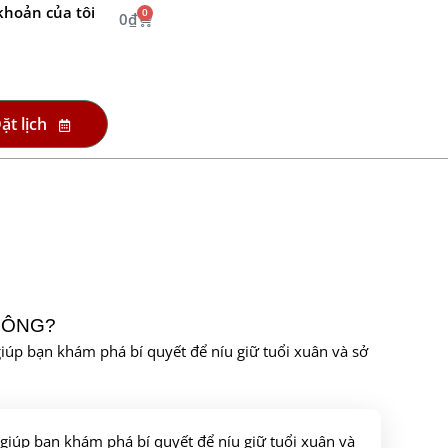
khoản của tôi
0
0
₫
ặt lịch
HÔNG?
iúp bạn khám phá bí quyết để níu giữ tuổi xuân và sở
 giúp bạn khám phá bí quyết để níu giữ tuổi xuân và