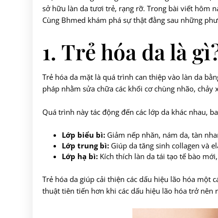
sở hữu làn da tươi trẻ, rạng rỡ. Trong bài viết hôm n
Cùng Bhmed khám phá sự thật đằng sau những phương
1. Trẻ hóa da là gì
Trẻ hóa da mặt là quá trình can thiệp vào làn da b
pháp nhằm sửa chữa các khối cơ chùng nhão, chảy xệ
Quá trình này tác động đến các lớp da khác nhau, b
Lớp biểu bì:
Giảm nếp nhăn, nám da, tàn nhang
Lớp trung bì:
Giúp da tăng sinh collagen và el
Lớp hạ bì:
Kích thích làn da tái tạo tế bào mớ
Trẻ hóa da giúp cải thiện các dấu hiệu lão hóa mộ
thuật tiên tiến hơn khi các dấu hiệu lão hóa trở nên r