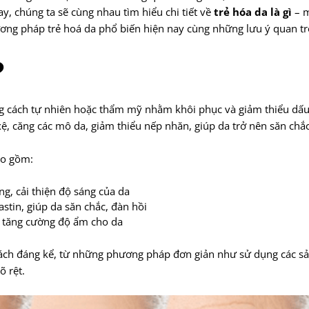
ay, chúng ta sẽ cùng nhau tìm hiểu chi tiết về
trẻ hóa da là gì
– m
 pháp trẻ hoá da phổ biến hiện nay cùng những lưu ý quan trọn
?
ằng cách tự nhiên hoặc thẩm mỹ nhằm khôi phục và giảm thiểu dấu
, căng các mô da, giảm thiểu nếp nhăn, giúp da trở nên săn chắc
ao gồm:
, cải thiện độ sáng của da
astin, giúp da săn chắc, đàn hồi
i, tăng cường độ ẩm cho da
t cách đáng kể, từ những phương pháp đơn giản như sử dụng các
õ rệt.