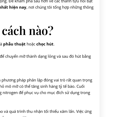
trọng. Để khám phá sâu hơn về các thành tựu nổi bật
hất hiện nay
, nơi chúng tôi tổng hợp những thông
 cách nào?
là
phẫu thuật
hoặc
chọc hút
.
e để chuyển mỡ thành dạng lỏng và sau đó hút bằng
à phương pháp phân lập đóng vai trò rất quan trọng
hỏ mô mỡ có thể tăng sinh hàng tỷ tế bào. Cuối
ong nitrogen để phục vụ cho mục đích sử dụng trong
o và quá trình thu nhận tối thiểu xâm lấn. Việc ứng