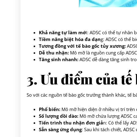
Khả năng tự làm mớ
i: ADSC có thể tự nhân b
Tiềm năng biệt hóa đa dạn
g: ADSC có thể bi
Tương đồng với tế bào gốc tủy xương:
ADS
Dễ thu nhận:
Mô mỡ là nguồn cung cấp ADSC dồ
Tăng sinh nhanh:
ADSC dễ dàng tăng sinh tro
3. Ưu điểm của tế
So với các nguồn tế bào gốc trưởng thành khác, tế 
Phổ biến:
Mô mỡ hiện diện ở nhiều vị trí trên 
Số lượng dồi dào:
Mô mỡ chứa lượng ADSC cao
Tiến trình thu nhận đơn giả
n: Có thể lấy A
Sẵn sàng ứng dụng
: Sau khi tách chiết, ADSC