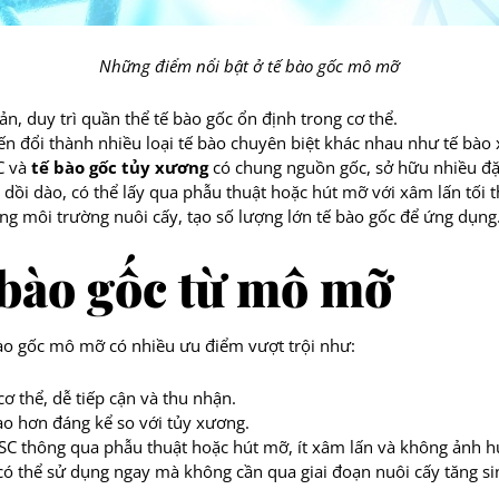
Những điểm nổi bật ở tế bào gốc mô mỡ
ản, duy trì quần thể tế bào gốc ổn định trong cơ thể.
ến đổi thành nhiều loại tế bào chuyên biệt khác nhau như tế bào 
C và
tế bào gốc tủy xương
có chung nguồn gốc, sở hữu nhiều đặ
i dào, có thể lấy qua phẫu thuật hoặc hút mỡ với xâm lấn tối t
ng môi trường nuôi cấy, tạo số lượng lớn tế bào gốc để ứng dụng
 bào gốc từ mô mỡ
bào gốc mô mỡ có nhiều ưu điểm vượt trội như:
cơ thể, dễ tiếp cận và thu nhận.
 hơn đáng kể so với tủy xương.
DSC thông qua phẫu thuật hoặc hút mỡ, ít xâm lấn và không ảnh 
 có thể sử dụng ngay mà không cần qua giai đoạn nuôi cấy tăng sin