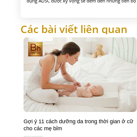
dụng ADSC được kỳ vọng sẽ đem đến những tiến bộ đá
Các bài viết liên quan
Gợi ý 11 cách dưỡng da trong thời gian ở cữ
cho các mẹ bỉm