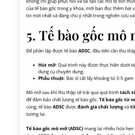
không chỉ giúp phục hồi và tái tạo các mô bị tổn th
của tế bào gốc trong y khoa, mời bạn đọc thêm bài v
tin mới nhất và đáng chú ý nhất trong nghiên cứu v
5. Tế bào gốc mô 
Để phân lập được tế bào
ADSC
, đầu tiên cần thu t
Hút mỡ
: Quá trình này được thực hiện dưới 
dụng cụ chuyên dụng.
Phẫu thuật
: Bác sĩ cắt lấy khoảng từ 3-5 gam 
Mô mỡ sau khi thu thập sẽ trải qua quá trình
tách t
để đảm bảo chất lượng tế bào gốc.
Tế bào gốc từ 
cùng, tế bào
ADSC
được
đánh giá chất lượng
và
ti
tương lai.
Tế bào gốc mô mỡ (ADSC)
mang lại nhiều hứa hẹn t