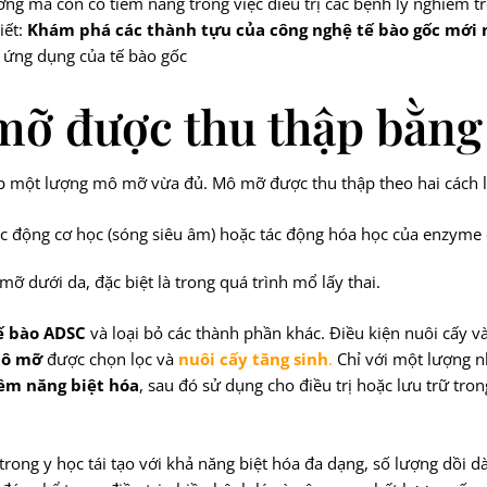
ương mà còn có tiềm năng trong việc điều trị các bệnh lý nghiêm 
iết:
Khám phá các
thành tựu của công nghệ tế bào gốc
mới n
à ứng dụng của tế bào gốc
mỡ được thu thập bằng
hập một lượng mô mỡ vừa đủ. Mô mỡ được thu thập theo hai cách 
tác động cơ học (sóng siêu âm) hoặc tác động hóa học của enzym
mỡ dưới da, đặc biệt là trong quá trình mổ lấy thai.
ế bào ADSC
và loại bỏ các thành phần khác. Điều kiện nuôi cấy v
mô mỡ
được chọn lọc và
nuôi cấy tăng sinh
.
Chỉ với một lượng n
ềm năng biệt hóa
, sau đó sử dụng cho điều trị hoặc lưu trữ tr
rong y học tái tạo với khả năng biệt hóa đa dạng, số lượng dồi dà