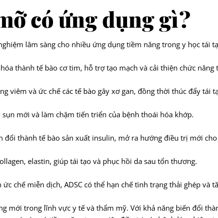
 mỡ có ứng dụng gì?
ghiệm lâm sàng cho nhiều ứng dụng tiềm năng trong y học tái t
 hóa thành tế bào cơ tim, hỗ trợ tạo mạch và cải thiện chức năng 
ng viêm và ức chế các tế bào gây xơ gan, đồng thời thúc đẩy tái t
o sụn mới và làm chậm tiến triển của bệnh thoái hóa khớp.
 đổi thành tế bào sản xuất insulin, mở ra hướng điều trị mới cho
ollagen, elastin, giúp tái tạo và phục hồi da sau tổn thương.
h ức chế miễn dịch, ADSC có thể hạn chế tình trạng thải ghép và t
 mới trong lĩnh vực y tế và thẩm mỹ. Với khả năng biến đổi thà