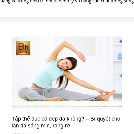
ng kể trong điều trị nhiều bệnh lý và nâng cao chất lượng sống
Tập thể dục có đẹp da không? – Bí quyết cho
làn da sáng mịn, rạng rỡ