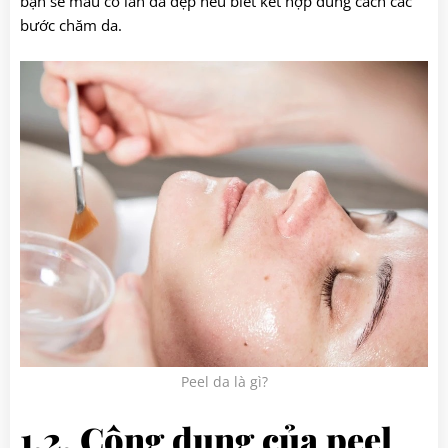
bạn sẽ mau có làn da đẹp nếu biết kết hợp đúng cách các
bước chăm da.
Peel da là gì?
1.2. Công dụng của peel