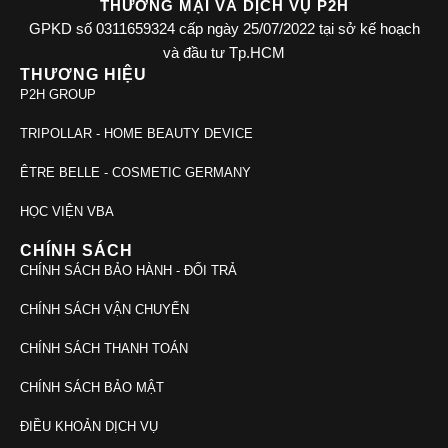
THƯƠNG MẠI VÀ DỊCH VỤ P2H
GPKD số 0311659324 cấp ngày 25/07/2022 tại sở kế hoạch
và đầu tư Tp.HCM
THƯƠNG HIỆU
P2H GROUP
TRIPOLLAR - HOME BEAUTY DEVICE
ÊTRE BELLE - COSMETIC GERMANY
HỌC VIỆN VBA
CHÍNH SÁCH
CHÍNH SÁCH BẢO HÀNH - ĐỔI TRẢ
CHÍNH SÁCH VẬN CHUYỂN
CHÍNH SÁCH THANH TOÁN
CHÍNH SÁCH BẢO MẬT
ĐIỀU KHOẢN DỊCH VỤ