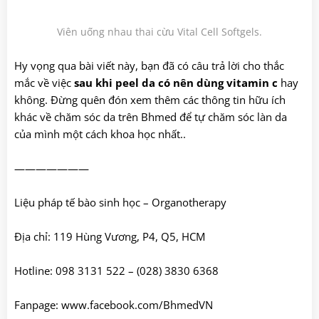
Viên uống nhau thai cừu Vital Cell Softgels.
Hy vọng qua bài viết này, bạn đã có câu trả lời cho thắc
mắc về việc
sau khi peel da có nên dùng vitamin c
hay
không. Đừng quên đón xem thêm các thông tin hữu ích
khác về chăm sóc da trên Bhmed để tự chăm sóc làn da
của mình một cách khoa học nhất..
———————
Liệu pháp tế bào sinh học – Organotherapy
Địa chỉ: 119 Hùng Vương, P4, Q5, HCM
Hotline: 098 3131 522 – (028) 3830 6368
Fanpage:
www.faceb
o
ok.com/BhmedVN