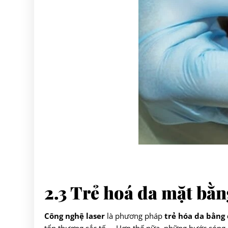
2.3 Trẻ hoá da mặt bằn
Công nghệ laser
là phương pháp
trẻ hóa da bằng