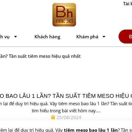
Tài 
Đ
ch vụ
Khách hàng
Khám phá
lần? Tần suất tiêm meso hiệu quả nhất
O BAO LÂU 1 LẦN? TẦN SUẤT TIÊM MESO HIỆU
êm lại để duy trì hiệu quả. Vậy tiêm meso bao lâu 1 lần? Tần suấ
tìm hiểu trong bài viết hôm nay....
25/08/2024
iêm lại để duy trì hiệu quả. Vậy
tiêm meso bao lâu 1 lần
? Tần 