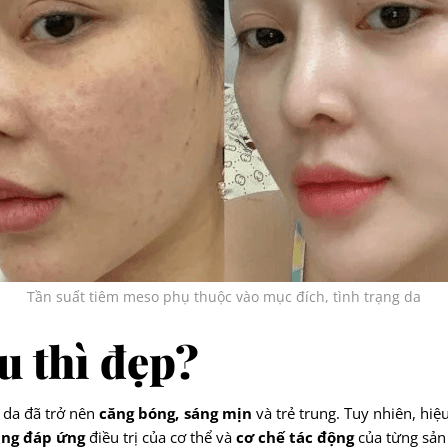
Tần suất tiêm meso phụ thuộc vào mục đích, tình trạng da
u thì đẹp?
 da đã trở nên
căng bóng, sáng mịn
và trẻ trung. Tuy nhiên, hi
ăng đáp ứng
điều trị của cơ thể và
cơ chế tác động
của từng sả