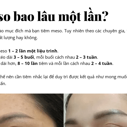
so bao lâu một lần?
o mục đích mà bạn tiêm meso. Tuy nhiên theo các chuyên gia, tầ
ất lượng hay không.
 meso
1 – 2 lần một liệu trình
.
kéo dài
3 – 5 buổi
, mỗi buổi cách nhau
2 – 3 tuần
.
ẽ dài hơn,
8 – 10 lần
tiêm và mỗi lần cách nhau
2 – 4 tuần
.
thế nên cần tiêm nhắc lại để duy trì được kết quả như mong muố
vấn.