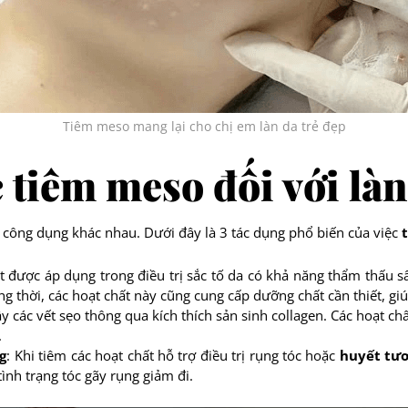
Tiêm meso mang lại cho chị em làn da trẻ đẹp
 tiêm meso đối với làn
ó công dụng khác nhau. Dưới đây là 3 tác dụng phổ biến của việc
ất được áp dụng trong điều trị sắc tố da có khả năng thẩm thấu 
g thời, các hoạt chất này cũng cung cấp dưỡng chất cần thiết, g
y các vết sẹo thông qua kích thích sản sinh collagen. Các hoạt c
.
g
: Khi tiêm các hoạt chất hỗ trợ điều trị rụng tóc hoặc
huyết tươ
ình trạng tóc gãy rụng giảm đi.