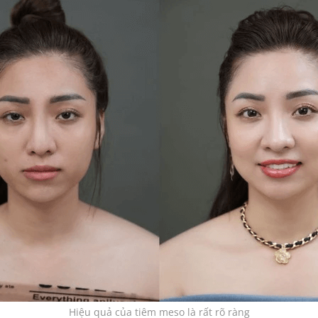
Hiệu quả của tiêm meso là rất rõ ràng