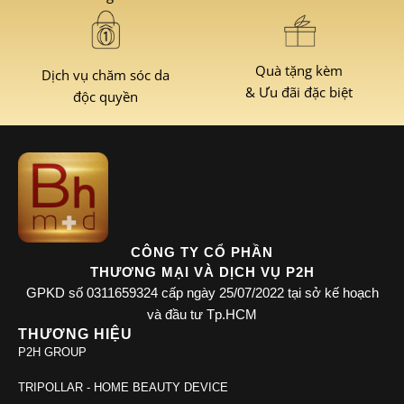
Quà tặng kèm
Dịch vụ chăm sóc da
& Ưu đãi đặc biệt
độc quyền
CÔNG TY CỔ PHẦN
THƯƠNG MẠI VÀ DỊCH VỤ P2H
GPKD số 0311659324 cấp ngày 25/07/2022 tại sở kế hoạch
và đầu tư Tp.HCM
THƯƠNG HIỆU
P2H GROUP
TRIPOLLAR - HOME BEAUTY DEVICE