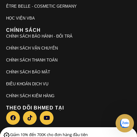
ÊTRE BELLE - COSMETIC GERMANY
HỌC VIỆN VBA
CHÍNH SÁCH
CHÍNH SÁCH BẢO HÀNH - ĐỔI TRẢ
CHÍNH SÁCH VẬN CHUYỂN
CHÍNH SÁCH THANH TOÁN
CHÍNH SÁCH BẢO MẬT
ĐIỀU KHOẢN DỊCH VỤ
CHÍNH SÁCH KIỂM HÀNG
THEO DÕI BHMED TẠI
Giảm 10% đến 700K cho đơn hàng đầu tiên