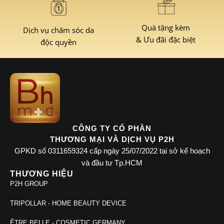
Quà tặng kèm
Dịch vụ chăm sóc da
& Ưu đãi đặc biệt
độc quyền
CÔNG TY CỔ PHẦN
THƯƠNG MẠI VÀ DỊCH VỤ P2H
GPKD số 0311659324 cấp ngày 25/07/2022 tại sở kế hoạch
và đầu tư Tp.HCM
THƯƠNG HIỆU
P2H GROUP
TRIPOLLAR - HOME BEAUTY DEVICE
ÊTRE BELLE - COSMETIC GERMANY