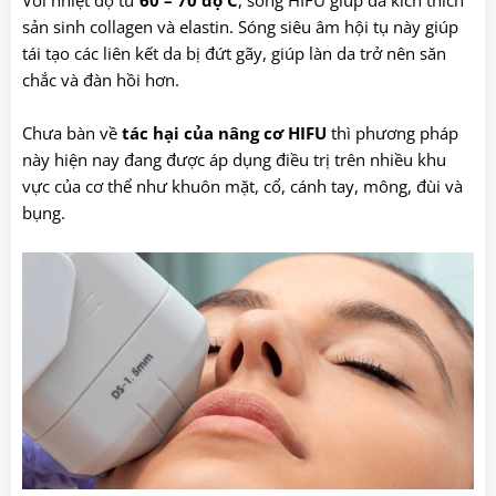
Với nhiệt độ từ
60 – 70 độ C
, sóng HIFU giúp da kích thích
sản sinh collagen và elastin. Sóng siêu âm hội tụ này giúp
tái tạo các liên kết da bị đứt gãy, giúp làn da trở nên săn
chắc và đàn hồi hơn.
Chưa bàn về
tác hại của nâng cơ HIFU
thì phương pháp
này hiện nay đang được áp dụng điều trị trên nhiều khu
vực của cơ thể như khuôn mặt, cổ, cánh tay, mông, đùi và
bụng.