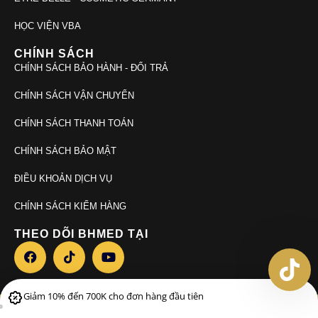
HỌC VIỆN VBA
CHÍNH SÁCH
CHÍNH SÁCH BẢO HÀNH - ĐỔI TRẢ
CHÍNH SÁCH VẬN CHUYỂN
CHÍNH SÁCH THANH TOÁN
CHÍNH SÁCH BẢO MẬT
ĐIỀU KHOẢN DỊCH VỤ
CHÍNH SÁCH KIỂM HÀNG
THEO DÕI BHMED TẠI
Giảm 10% đến 700K cho đơn hàng đầu tiên
© 2026. Bhmed