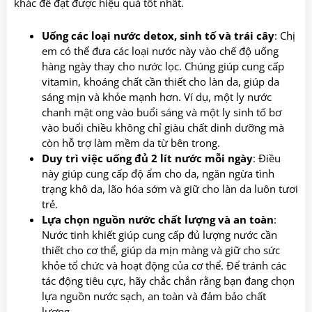
khác để đạt được hiệu quả tốt nhất.
Uống các loại nước detox, sinh tố và trái cây
: Chị
em có thể đưa các loại nước này vào chế độ uống
hàng ngày thay cho nước lọc. Chúng giúp cung cấp
vitamin, khoáng chất cần thiết cho làn da, giúp da
sáng mịn và khỏe mạnh hơn. Ví dụ, một ly nước
chanh mật ong vào buổi sáng và một ly sinh tố bơ
vào buổi chiều không chỉ giàu chất dinh dưỡng mà
còn hỗ trợ làm mềm da từ bên trong.
Duy trì việc uống đủ 2 lít nước mỗi ngày
: Điều
này giúp cung cấp độ ẩm cho da, ngăn ngừa tình
trạng khô da, lão hóa sớm và giữ cho làn da luôn tươi
trẻ.
Lựa chọn nguồn nước chất lượng và an toàn
:
Nước tinh khiết giúp cung cấp đủ lượng nước cần
thiết cho cơ thể, giúp da mịn màng và giữ cho sức
khỏe tổ chức và hoạt động của cơ thể. Để tránh các
tác động tiêu cực, hãy chắc chắn rằng bạn đang chọn
lựa nguồn nước sạch, an toàn và đảm bảo chất
lượng.