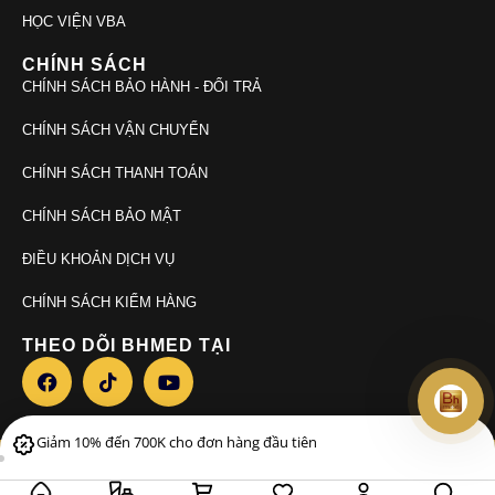
HỌC VIỆN VBA
CHÍNH SÁCH
CHÍNH SÁCH BẢO HÀNH - ĐỔI TRẢ
CHÍNH SÁCH VẬN CHUYỂN
CHÍNH SÁCH THANH TOÁN
CHÍNH SÁCH BẢO MẬT
ĐIỀU KHOẢN DỊCH VỤ
CHÍNH SÁCH KIỂM HÀNG
THEO DÕI BHMED TẠI
Giảm 10% đến 700K cho đơn hàng đầu tiên
© 2026. Bhmed