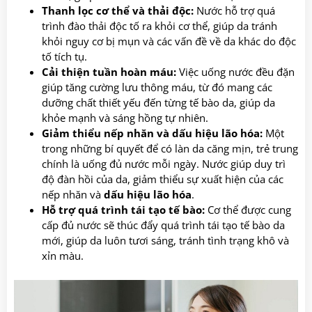
Thanh lọc cơ thể và thải độc:
Nước hỗ trợ quá
trình đào thải độc tố ra khỏi cơ thể, giúp da tránh
khỏi nguy cơ bị mụn và các vấn đề về da khác do độc
tố tích tụ.
Cải thiện tuần hoàn máu:
Việc uống nước đều đặn
giúp tăng cường lưu thông máu, từ đó mang các
dưỡng chất thiết yếu đến từng tế bào da, giúp da
khỏe mạnh và sáng hồng tự nhiên.
Giảm thiểu nếp nhăn và dấu hiệu lão hóa:
Một
trong những bí quyết để có làn da căng mịn, trẻ trung
chính là uống đủ nước mỗi ngày. Nước giúp duy trì
độ đàn hồi của da, giảm thiểu sự xuất hiện của các
nếp nhăn và
dấu hiệu lão hóa
.
Hỗ trợ quá trình tái tạo tế bào:
Cơ thể được cung
cấp đủ nước sẽ thúc đẩy quá trình tái tạo tế bào da
mới, giúp da luôn tươi sáng, tránh tình trạng khô và
xỉn màu.