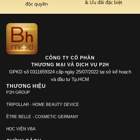
& Ưu đãi đặc biệt
độc quyền
CÔNG TY CỔ PHẦN
THƯƠNG MẠI VÀ DỊCH VỤ P2H
GPKD số 0311659324 cấp ngày 25/07/2022 tại sở kế hoạch
và đầu tư Tp.HCM
THƯƠNG HIỆU
P2H GROUP
TRIPOLLAR - HOME BEAUTY DEVICE
ÊTRE BELLE - COSMETIC GERMANY
HỌC VIỆN VBA