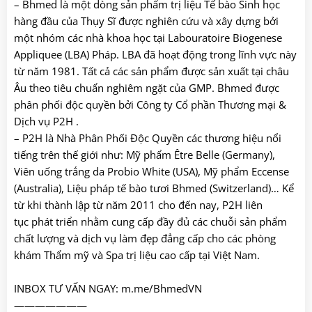
– Bhmed là một dòng sản phẩm trị liệu Tế bào Sinh học
hàng đầu của Thụy Sĩ được nghiên cứu và xây dựng bởi
một nhóm các nhà khoa học tại Labouratoire Biogenese
Appliquee (LBA) Pháp. LBA đã hoạt động trong lĩnh vực này
từ năm 1981. Tất cả các sản phẩm được sản xuất tại châu
Âu theo tiêu chuẩn nghiêm ngặt của GMP. Bhmed được
phân phối độc quyền bởi Công ty Cổ phần Thương mại &
Dịch vụ P2H .
– P2H là Nhà Phân Phối Độc Quyền các thương hiệu nổi
tiếng trên thế giới như: Mỹ phẩm Être Belle (Germany),
Viên uống trắng da Probio White (USA), Mỹ phẩm Eccense
(Australia), Liệu pháp tế bào tươi Bhmed (Switzerland)… Kể
từ khi thành lập từ năm 2011 cho đến nay, P2H liên
tục phát triển nhằm cung cấp đầy đủ các chuỗi sản phẩm
chất lượng và dịch vụ làm đẹp đẳng cấp cho các phòng
khám Thẩm mỹ và Spa trị liệu cao cấp tại Việt Nam.
INBOX TƯ VẤN NGAY:
m.me/BhmedVN
———————