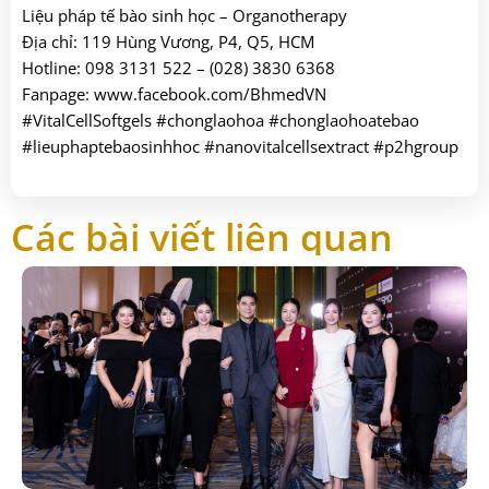
Liệu pháp tế bào sinh học – Organotherapy
Địa chỉ: 119 Hùng Vương, P4, Q5, HCM
Hotline: 098 3131 522 – (028) 3830 6368
Fanpage: www.facebook.com/BhmedVN
#VitalCellSoftgels
#chonglaohoa
#chonglaohoatebao
#lieuphaptebaosinhhoc
#nanovitalcellsextract
#p2hgroup
Các bài viết liên quan