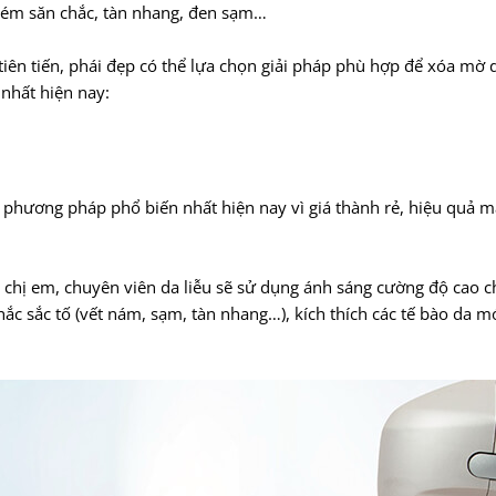
kém săn chắc, tàn nhang, đen sạm…
tiên tiến, phái đẹp có thể lựa chọn giải pháp phù hợp để xóa mờ dấ
nhất hiện nay:
phương pháp phổ biến nhất hiện nay vì giá thành rẻ, hiệu quả ma
chị em, chuyên viên da liễu sẽ sử dụng ánh sáng cường độ cao ch
hắc sắc tố (vết nám, sạm, tàn nhang…), kích thích các tế bào da mớ