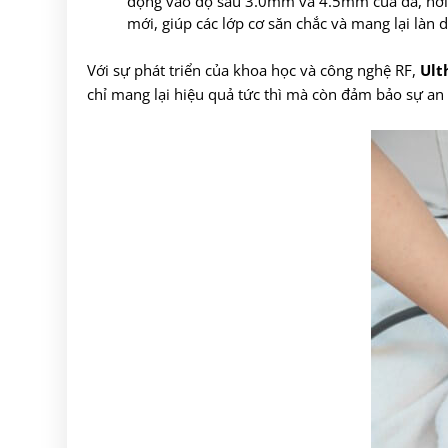
động vào độ sâu 3.0mm và 4.5mm của da, nơi tậ
mới, giúp các lớp cơ săn chắc và mang lại làn d
Với sự phát triển của khoa học và công nghệ RF,
Ult
chỉ mang lại hiệu quả tức thì mà còn đảm bảo sự an