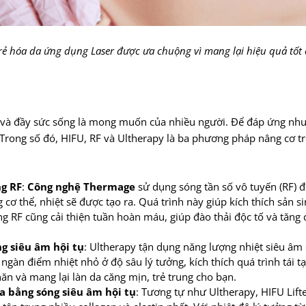
ẻ hóa da ứng dụng Laser được ưa chuộng vì mang lại hiệu quả tốt 
hắc và đầy sức sống là mong muốn của nhiều người. Để đáp ứng nhu
. Trong số đó, HIFU, RF và Ultherapy là ba phương pháp nâng cơ t
g RF
:
Công nghệ Thermage
sử dụng sóng tần số vô tuyến (RF) đ
 cơ thể, nhiệt sẽ được tạo ra. Quá trình này giúp kích thích sản s
ng RF cũng cải thiện tuần hoàn máu, giúp đào thải độc tố và tăn
g siêu âm hội tụ
: Ultherapy tận dụng năng lượng nhiệt siêu âm 
ngàn điểm nhiệt nhỏ ở độ sâu lý tưởng, kích thích quá trình tái tạ
ăn và mang lại làn da căng mịn, trẻ trung cho bạn.
da bằng sóng siêu âm hội tụ
: Tương tự như Ultherapy, HIFU Lift