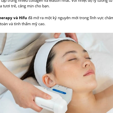
p trung nhiều collagen và elastin nhất. Với nhiệt độ lý tưởng từ
a tươi trẻ, căng mịn cho bạn.
herapy và Hifu
đã mở ra một kỷ nguyên mới trong lĩnh vực chă
 toàn và tính thẩm mỹ cao.