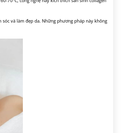
 60-70°C, công nghệ này kích thích sản sinh collagen
m sóc và làm đẹp da. Những phương pháp này không