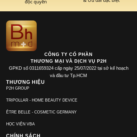
độc quyền
CÔNG TY CỔ PHẦN
THƯƠNG MẠI VÀ DỊCH VỤ P2H
GPKD số 0311659324 cấp ngày 25/07/2022 tại sở kế hoạch
và đầu tư Tp.HCM
THƯƠNG HIỆU
P2H GROUP
TRIPOLLAR - HOME BEAUTY DEVICE
ÊTRE BELLE - COSMETIC GERMANY
HỌC VIỆN VBA
CHÍNH SÁCH