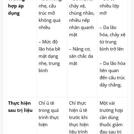
hợp áp
nhẹ, cấu
chảy xệ,
nhiều lớp
dụng
trúc mỡ
chùng nhão,
mỡ
không quá
nhiều nếp
nhiều
nhăn quanh
– Da lão
mặt
hóa, chảy xệ
– Mức độ
từ trung
lão hóa bề
– Nâng cơ,
bình trở lên
mặt dạng
săn chắc da
nhẹ, trung
mặt
– Da lão hóa
bình
liên quan
đến cấu trúc
dây chằng.
Thực hiện
Chỉ ủ tê
Chỉ thực
Một vài
sau trị liệu
trong quá
hiện ủ tê
trường hợp
trình thực
trước khi
cần dùng
hiện
thực hiện
thuốc giảm
liệu trình
đau sau trị