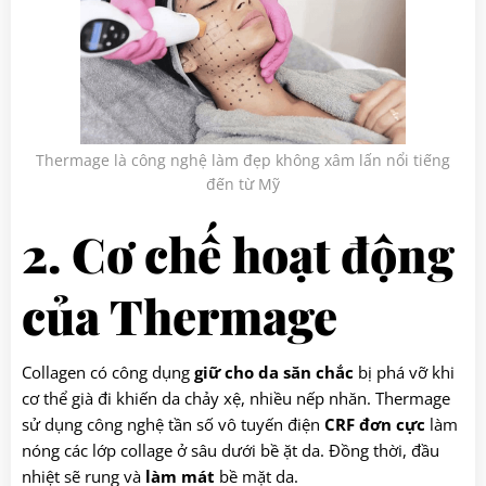
Thermage là công nghệ làm đẹp không xâm lấn nổi tiếng
đến từ Mỹ
2. Cơ chế hoạt động
của Thermage
Collagen có công dụng
giữ cho da săn chắc
bị phá vỡ khi
cơ thể già đi khiến da chảy xệ, nhiều nếp nhăn. Thermage
sử dụng công nghệ tần số vô tuyến điện
CRF đơn cực
làm
nóng các lớp collage ở sâu dưới bề ặt da. Đồng thời, đầu
nhiệt sẽ rung và
làm mát
bề mặt da.