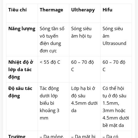
Tiêu chí
Thermage
Ultherapy
Hifu
Năng lượng
Sóng tần số
Sóng siêu
Sóng siêu
vô tuyến
âm hội tụ
âm
điện dung
Ultrasound
đơn cực
Nhiệt độ ở
< 55 độ C
60 – 70 độ
60 – 70 độ
lớp da tác
C
C
động
Độ sâu tác
Tác động
Lớp hạ bì ở
Có thể hội
động
dưới lớp
độ sâu
tụ ở độ sâu
biểu bì
4.5mm dưới
1.5mm,
khoảng 3
da
3mm hoặc
mm
4.5mm dưới
bề mặt da
Trường
– Da mỏng,
– Da mặt bị
– Da có