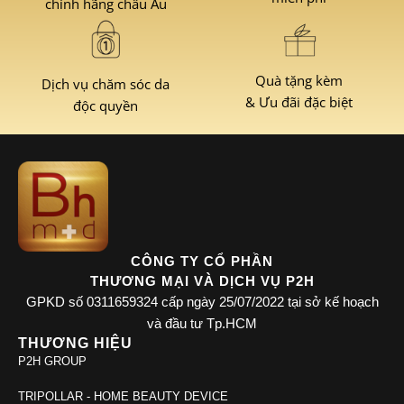
chính hãng châu Âu
Quà tặng kèm
Dịch vụ chăm sóc da
& Ưu đãi đặc biệt
độc quyền
CÔNG TY CỔ PHẦN
THƯƠNG MẠI VÀ DỊCH VỤ P2H
GPKD số 0311659324 cấp ngày 25/07/2022 tại sở kế hoạch
và đầu tư Tp.HCM
THƯƠNG HIỆU
P2H GROUP
TRIPOLLAR - HOME BEAUTY DEVICE