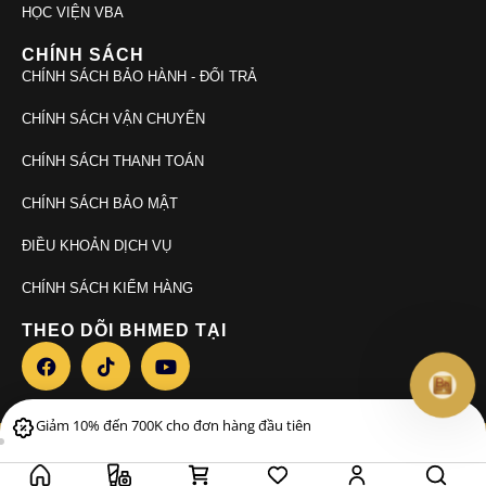
HỌC VIỆN VBA
CHÍNH SÁCH
CHÍNH SÁCH BẢO HÀNH - ĐỔI TRẢ
CHÍNH SÁCH VẬN CHUYỂN
CHÍNH SÁCH THANH TOÁN
CHÍNH SÁCH BẢO MẬT
ĐIỀU KHOẢN DỊCH VỤ
CHÍNH SÁCH KIỂM HÀNG
THEO DÕI BHMED TẠI
Giảm 10% đến 700K cho đơn hàng đầu tiên
© 2026. Bhmed