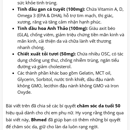
sức khỏe tinh trùng.
Tinh dầu gan cá tuyết (100mg):
Chứa Vitamin A, D,
Omega 3 (EPA & DHA), hỗ trợ tim mạch, thị giác,
xương, răng và tăng cảm nhận hạnh phúc.
Tinh dầu hoa Anh Thảo (100mg):
Giàu axit béo
(GLA), chống viêm, giảm triệu chứng tiền mãn kinh và
mãn kinh, cải thiện da và chữa lành vết thương
nhanh chóng.
Chiết xuất tỏi tươi (50mg):
Chứa nhiều OSC, có tác
dụng chống ung thư, chống nhiễm trùng, ngăn tiểu
đường và giảm cholesterol.
Các thành phần khác bao gồm Gelatin, MCT oil,
Glycerin, Sorbitol, nước tinh khiết, dầu đậu nành
không GMO, lecithin đậu nành không GMO và Iron
Oxyde.
Bài viết trên đã chia sẻ các bí quyết
chăm sóc da tuổi 50
hiệu quả dành cho chị em phụ nữ. Hy vọng rằng thông qua
bài viết này,
Bhmed
đã giúp bạn có thêm những bí quyết
để chăm sóc da, giữ cho làn da luôn rạng ngời.