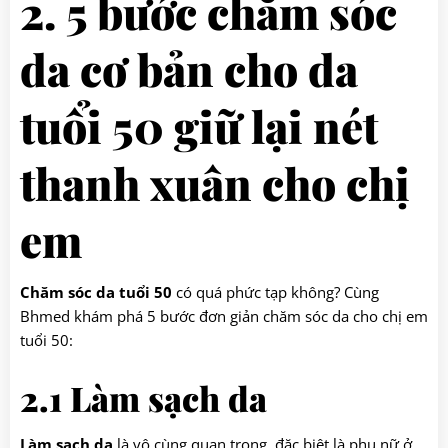
2. 5 bước chăm sóc
da cơ bản cho da
tuổi 50 giữ lại nét
thanh xuân cho chị
em
Chăm sóc da tuổi 50
có quá phức tạp không? Cùng
Bhmed khám phá 5 bước đơn giản chăm sóc da cho chị em
tuổi 50:
2.1 Làm sạch da
Làm sạch da
là vô cùng quan trọng, đặc biệt là phụ nữ ở