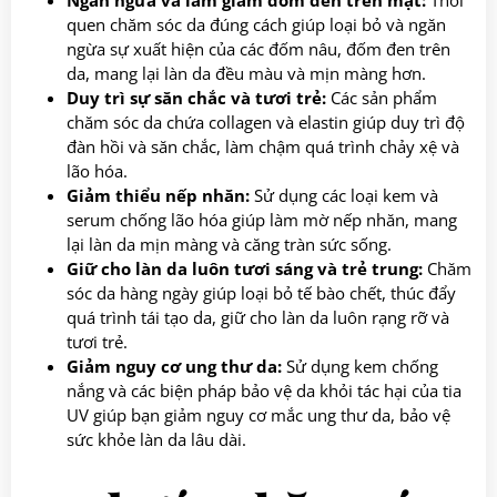
quen chăm sóc da đúng cách giúp loại bỏ và ngăn
ngừa sự xuất hiện của các đốm nâu, đốm đen trên
da, mang lại làn da đều màu và mịn màng hơn.
Duy trì sự săn chắc và tươi trẻ:
Các sản phẩm
chăm sóc da chứa collagen và elastin giúp duy trì độ
đàn hồi và săn chắc, làm chậm quá trình chảy xệ và
lão hóa.
Giảm thiểu nếp nhăn:
Sử dụng các loại kem và
serum chống lão hóa giúp làm mờ nếp nhăn, mang
lại làn da mịn màng và căng tràn sức sống.
Giữ cho làn da luôn tươi sáng và trẻ trung:
Chăm
sóc da hàng ngày giúp loại bỏ tế bào chết, thúc đẩy
quá trình tái tạo da, giữ cho làn da luôn rạng rỡ và
tươi trẻ.
Giảm nguy cơ ung thư da:
Sử dụng kem chống
nắng và các biện pháp bảo vệ da khỏi tác hại của tia
UV giúp bạn giảm nguy cơ mắc ung thư da, bảo vệ
sức khỏe làn da lâu dài.