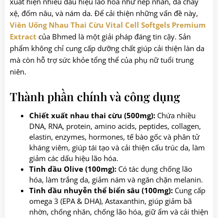
xuất hiện nhiều dấu hiệu lão hóa như nếp nhăn, da chảy
xệ, đốm nâu, và nám da. Để cải thiện những vấn đề này,
Viên Uống Nhau Thai Cừu Vital Cell Softgels Premium
Extract
của Bhmed là một giải pháp đáng tin cậy. Sản
phẩm không chỉ cung cấp dưỡng chất giúp cải thiện làn da
mà còn hỗ trợ sức khỏe tổng thể của phụ nữ tuổi trung
niên.
Thành phần chính và công dụng
Chiết xuất nhau thai cừu (500mg):
Chứa nhiều
DNA, RNA, protein, amino acids, peptides, collagen,
elastin, enzymes, hormones, tế bào gốc và phân tử
kháng viêm, giúp tái tạo và cải thiện cấu trúc da, làm
giảm các dấu hiệu lão hóa.
Tinh dầu Olive (100mg):
Có tác dụng chống lão
hóa, làm trắng da, giảm nám và ngăn chặn melanin.
Tinh dầu nhuyễn thể
biển sâu (100mg):
Cung cấp
omega 3 (EPA & DHA), Astaxanthin, giúp giảm bã
nhờn, chống nhăn, chống lão hóa, giữ ẩm và cải thiện