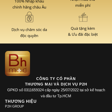
100% Nhập khẩu
miễn phí
chính hãng châu Âu
Quà tặng kèm
Dịch vụ chăm sóc da
& Ưu đãi đặc biệt
độc quyền
CÔNG TY CỔ PHẦN
THƯƠNG MẠI VÀ DỊCH VỤ P2H
GPKD số 0311659324 cấp ngày 25/07/2022 tại sở kế hoạch
và đầu tư Tp.HCM
THƯƠNG HIỆU
P2H GROUP