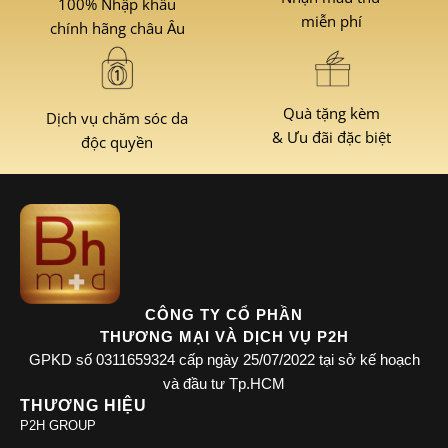
100% Nhập khẩu
miễn phí
chính hãng châu Âu
Quà tặng kèm
Dịch vụ chăm sóc da
& Ưu đãi đặc biệt
độc quyền
CÔNG TY CỔ PHẦN
THƯƠNG MẠI VÀ DỊCH VỤ P2H
GPKD số 0311659324 cấp ngày 25/07/2022 tại sở kế hoạch
và đầu tư Tp.HCM
THƯƠNG HIỆU
P2H GROUP