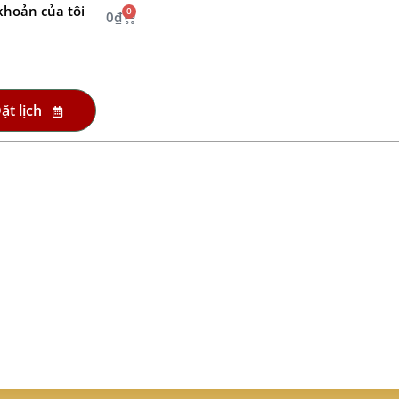
khoản của tôi
0
0
₫
ặt lịch