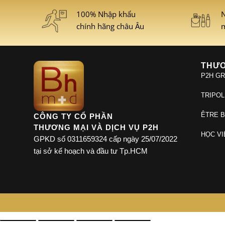
100% Nhập khẩu
N
chính hãng châu Âu
m
THƯƠ
P2H G
TRIPOL
ÊTRE B
CÔNG TY CỔ PHẦN
THƯƠNG MẠI VÀ DỊCH VỤ P2H
HỌC VI
GPKD số 0311659324 cấp ngày 25/07/2022
tại sở kế hoạch và đầu tư Tp.HCM