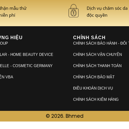
hận mẫu thử
Dịch vụ chăm sóc da
iễn phí
độc quyền
NG HIỆU
CHÍNH SÁCH
ROUP
CHÍNH SÁCH BẢO HÀNH - ĐỔI
LAR - HOME BEAUTY DEVICE
CHÍNH SÁCH VẬN CHUYỂN
ELLE - COSMETIC GERMANY
CHÍNH SÁCH THANH TOÁN
ỆN VBA
CHÍNH SÁCH BẢO MẬT
ĐIỀU KHOẢN DỊCH VỤ
CHÍNH SÁCH KIỂM HÀNG
© 2026. Bhmed