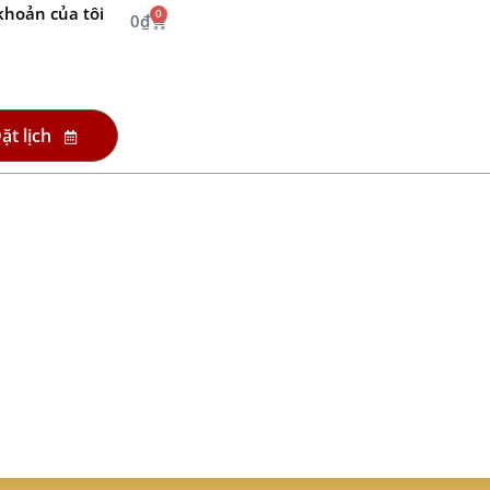
khoản của tôi
0
0
₫
ặt lịch