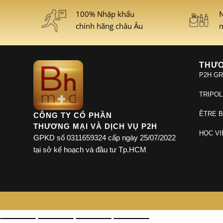
100% Nhập khẩu
N
chính hãng châu Âu
m
THƯƠ
P2H G
TRIPOL
ÊTRE B
CÔNG TY CỔ PHẦN
THƯƠNG MẠI VÀ DỊCH VỤ P2H
HỌC VI
GPKD số 0311659324 cấp ngày 25/07/2022
tại sở kế hoạch và đầu tư Tp.HCM