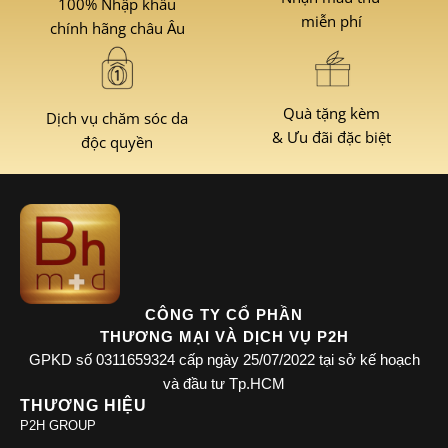
100% Nhập khẩu
miễn phí
chính hãng châu Âu
Quà tặng kèm
Dịch vụ chăm sóc da
& Ưu đãi đặc biệt
độc quyền
CÔNG TY CỔ PHẦN
THƯƠNG MẠI VÀ DỊCH VỤ P2H
GPKD số 0311659324 cấp ngày 25/07/2022 tại sở kế hoạch
và đầu tư Tp.HCM
THƯƠNG HIỆU
P2H GROUP